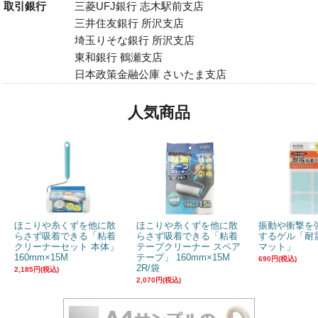
取引銀行
三菱UFJ銀行 志木駅前支店
三井住友銀行 所沢支店
埼玉りそな銀行 所沢支店
東和銀行 鶴瀬支店
日本政策金融公庫 さいたま支店
人気商品
ほこりや糸くずを他に散
ほこりや糸くずを他に散
振動や衝撃を
らさず吸着できる「粘着
らさず吸着できる「粘着
するゲル「耐
クリーナーセット 本体」
テープクリーナー スペア
マット」
160mm×15M
テープ」 160mm×15M
690円(税込)
2R/袋
2,185円(税込)
2,070円(税込)