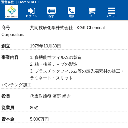
運営会社 ｜EASY STREET
ログイン
探す
電話
0
メニュー
商号
共同技研化学株式会社 - KGK Chemical
Corporation.
創立
1979年10月30日
事業内容
1. 多機能性フィルムの製造
2. 粘・接着テ－プの製造
3. プラスチックフィルム等の最先端素材の塗工・
ラミネート・スリット
パンチング加工
役員
代表取締役 濱野 尚吉
従業員
80名
資本金
5,000万円