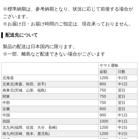
※標準納期は、参考納期となり、状況に応じて前後する場合が
ございます。
※お届け日・お届け時間のご指定は、現在承っておりません。
配送先について
製品の配送は日本国内に限ります。
※一部、離島など配達できない場合がございます
ヤマト運輸
金額
日数
北海道
1200
中2日
北東北(青森、秋田、岩手)
800
中1日
南東北(宮城、山形、福島)
750
翌日
関東
750
翌日
中部
750
翌日
近畿
800
翌日
中国
900
中1日
四国
1000
中1日
北九州(福岡、佐賀、大分、長崎)
1200
中2日
南九州(宮崎、熊本、鹿児島)
1200
中2日