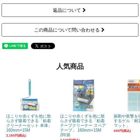
返品について
この商品について問い合わせる
人気商品
ほこりや糸くずを他に散
ほこりや糸くずを他に散
振動や衝撃を
らさず吸着できる「粘着
らさず吸着できる「粘着
するゲル「耐
クリーナーセット 本体」
テープクリーナー スペア
マット」
160mm×15M
テープ」 160mm×15M
690円(税込)
2R/袋
2,185円(税込)