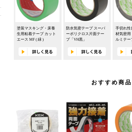
塗装マスキング・床養
防水気密テープ スーパ
手切れ性
生用粘着テープ カット
ーポリクロス片面テー
材気密用
エース MF ( 緑 )
プ「VH黒」
ルミテー
おすすめ商品