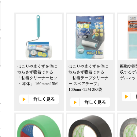
ほこりや糸くずを他に
ほこりや糸くずを他に
振動や衝
散らさず吸着できる
散らさず吸着できる
収するゲ
「粘着クリーナーセッ
「粘着テープクリーナ
ゲルマッ
ト 本体」 160mm×15M
ー スペアテープ」
160mm×15M 2R/袋