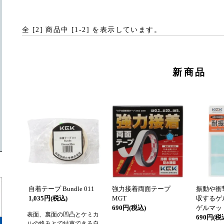
全 [
2
] 商品中 [
1
-
2
] を表示しています。
新商品
自着テープ Bundle 011
強力接着両面テープ
振動や衝
1,035円(税込)
MGT
収するゲ
690円(税込)
ゲルマッ
表面、裏面の凹凸とケミカ
690円(税
ルの絡みとで結束できる自