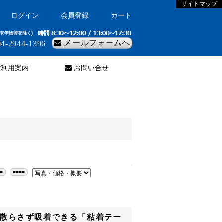
サイトマップ
ログイン
会員登録
カート
メールフォームへ
4-2944-1396
利用案内
お問い合せ
■■
■■■■
散らさず吸着できる「粘着テー