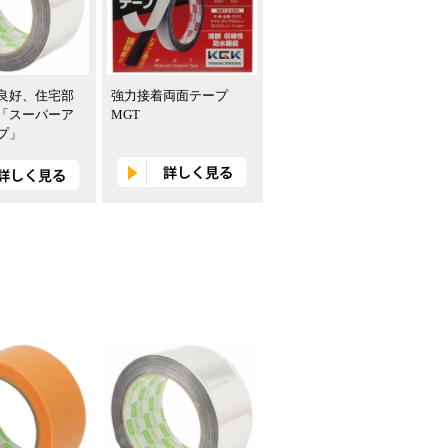
良好、住宅部
強力接着両面テープ
「スーパーア
MGT
プ」