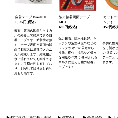
自着テープ Bundle 011
強力接着両面テープ
カットエー
1,035円(税込)
MGT
ンジ )
690円(税込)
357円(税
表面、裏面の凹凸とケミカ
ルの絡みとで結束できる自
強力接着、防水性良好、キ
着テープです。粘着性が無
ッチンや浴室や屋外などの
手切れ性良
く、テープ表面と裏面の凹
フックや かごの固定から、
なく剥がせ
凸で相互又は単独でメカニ
補修、梱包、掲示など様々
の 塗装マ
カル結束します。結束物が
な用途や作業に 使用される
テープとし
水に濡れていても結束でき
マルチに使える強力粘着テ
れます。
ます。手切れ性を有してお
ープです！
り、剥がして繰り返し再利
用も可能です。
特定商取引法に基く表記
運営会社
会員登録
よ