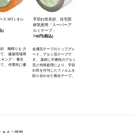
ス MT ( オレ
手切れ性良好、住宅部
材気密用「スーパーア
込)
ルミテープ」
748円(税込)
好、糊残りも 少
金属箔テープのトップグレ
て、 建築現場用
ード、アルミ箔テープで
スキング・ 養生
す。 基材に不燃性のアルミ
て、 作業性に優
箔と特殊処理により、手切
れ性を付与したフィルムを
貼り合わせた複合テープ。
くあるご質問