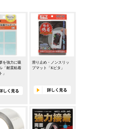
撃を強力に吸
滑り止め・ノンスリッ
ル「耐震粘着
プマット「Kピタ」
ト」