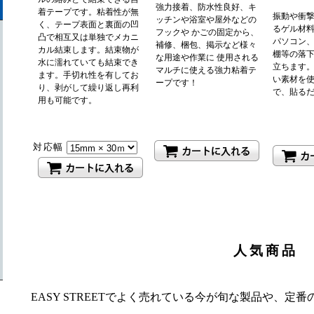
強力接着、防水性良好、キ
着テープです。粘着性が無
振動や衝
ッチンや浴室や屋外などの
く、テープ表面と裏面の凹
るゲル材料
フックや かごの固定から、
凸で相互又は単独でメカニ
パソコン
補修、梱包、掲示など様々
カル結束します。結束物が
棚等の落
な用途や作業に 使用される
水に濡れていても結束でき
立ちます。
マルチに使える強力粘着テ
ます。手切れ性を有してお
い素材を使
ープです！
り、剥がして繰り返し再利
で、貼る
用も可能です。
対応幅
人気商品
EASY STREETでよく売れている今が旬な製品や、