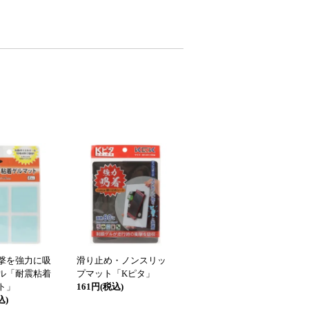
撃を強力に吸
滑り止め・ノンスリッ
ル「耐震粘着
プマット「Kピタ」
ト」
161円(税込)
込)