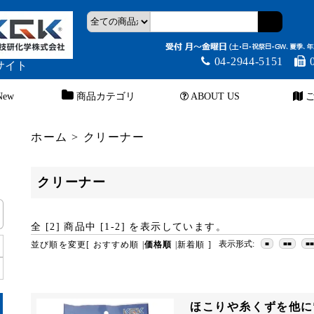
04-2944-5151
0
サイト
New
商品カテゴリ
ABOUT US
ご
ホーム
>
クリーナー
クリーナー
全 [
2
] 商品中 [
1
-
2
] を表示しています。
表示形式:
並び順を変更
[
おすすめ順
|
価格順
|
新着順
]
■
■■
■
ほこりや糸くずを他に